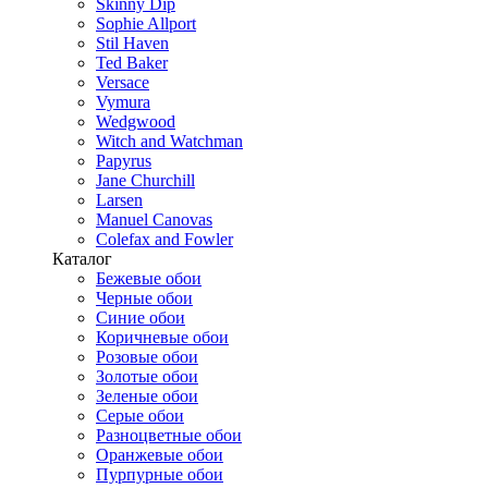
Skinny Dip
Sophie Allport
Stil Haven
Ted Baker
Versace
Vymura
Wedgwood
Witch and Watchman
Papyrus
Jane Churchill
Larsen
Manuel Canovas
Colefax and Fowler
Каталог
Бежевые обои
Черные обои
Синие обои
Коричневые обои
Розовые обои
Золотые обои
Зеленые обои
Серые обои
Разноцветные обои
Оранжевые обои
Пурпурные обои