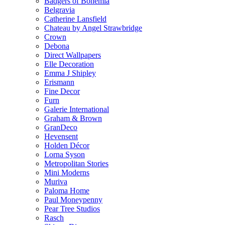
Badgers of Bohemia
Belgravia
Catherine Lansfield
Chateau by Angel Strawbridge
Crown
Debona
Direct Wallpapers
Elle Decoration
Emma J Shipley
Erismann
Fine Decor
Furn
Galerie International
Graham & Brown
GranDeco
Hevensent
Holden Décor
Lorna Syson
Metropolitan Stories
Mini Moderns
Muriva
Paloma Home
Paul Moneypenny
Pear Tree Studios
Rasch