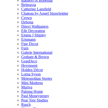
Badgers of Bohemia
Belgravia
Catherine Lansfield
Chateau by Angel Strawbridge
Crown
Debona
Direct Wallpapers
Elle Decoration
Emma J Shipley
Erismann
Fine Decor
Furn
Galerie International
Graham & Brown
GranDeco
Hevensent
Holden Décor
Lorna Syson
Metropolitan Stories
Mini Moderns
Muriva
Paloma Home
Paul Moneypenny
Pear Tree Studios
Rasch