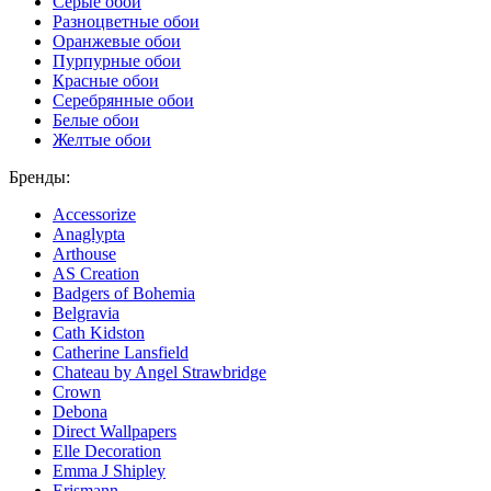
Серые обои
Разноцветные обои
Оранжевые обои
Пурпурные обои
Красные обои
Серебрянные обои
Белые обои
Желтые обои
Бренды:
Accessorize
Anaglypta
Arthouse
AS Creation
Badgers of Bohemia
Belgravia
Cath Kidston
Catherine Lansfield
Chateau by Angel Strawbridge
Crown
Debona
Direct Wallpapers
Elle Decoration
Emma J Shipley
Erismann