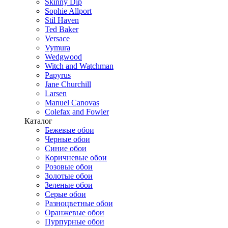
Skinny Dip
Sophie Allport
Stil Haven
Ted Baker
Versace
Vymura
Wedgwood
Witch and Watchman
Papyrus
Jane Churchill
Larsen
Manuel Canovas
Colefax and Fowler
Каталог
Бежевые обои
Черные обои
Синие обои
Коричневые обои
Розовые обои
Золотые обои
Зеленые обои
Серые обои
Разноцветные обои
Оранжевые обои
Пурпурные обои