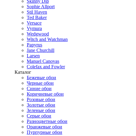
Skinny Dip
Sophie Allport
Stil Haven
Ted Baker
Versace
Vymura
Wedgwood
Witch and Watchman
Papyrus
Jane Churchill
Larsen
Manuel Canovas
Colefax and Fowler
Каталог
Бежевые обои
Черные обои
Синие обои
Коричневые обои
Розовые обои
Золотые обои
Зеленые обои
Серые обои
Разноцветные обои
Оранжевые обои
Пурпурные обои