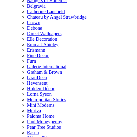
Badgers of Bohemia
Belgravia
Catherine Lansfield
Chateau by Angel Strawbridge
Crown
Debona
Direct Wallpapers
Elle Decoration
Emma J Shipley
Erismann
Fine Decor
Furn
Galerie International
Graham & Brown
GranDeco
Hevensent
Holden Décor
Lorna Syson
Metropolitan Stories
Mini Moderns
Muriva
Paloma Home
Paul Moneypenny
Pear Tree Studios
Rasch