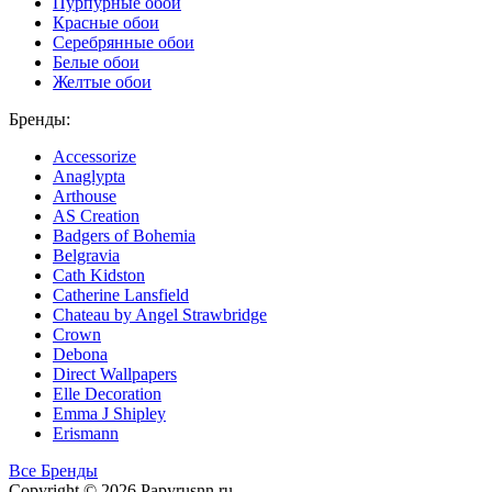
Пурпурные обои
Красные обои
Серебрянные обои
Белые обои
Желтые обои
Бренды:
Accessorize
Anaglypta
Arthouse
AS Creation
Badgers of Bohemia
Belgravia
Cath Kidston
Catherine Lansfield
Chateau by Angel Strawbridge
Crown
Debona
Direct Wallpapers
Elle Decoration
Emma J Shipley
Erismann
Все Бренды
Copyright © 2026 Papyrusnn.ru