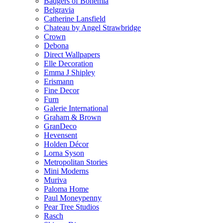
Badgers of Bohemia
Belgravia
Catherine Lansfield
Chateau by Angel Strawbridge
Crown
Debona
Direct Wallpapers
Elle Decoration
Emma J Shipley
Erismann
Fine Decor
Furn
Galerie International
Graham & Brown
GranDeco
Hevensent
Holden Décor
Lorna Syson
Metropolitan Stories
Mini Moderns
Muriva
Paloma Home
Paul Moneypenny
Pear Tree Studios
Rasch