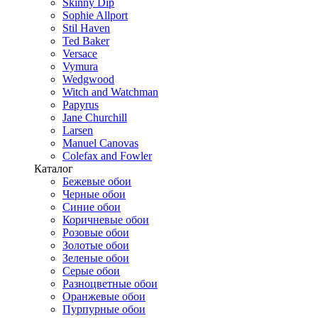
Skinny Dip
Sophie Allport
Stil Haven
Ted Baker
Versace
Vymura
Wedgwood
Witch and Watchman
Papyrus
Jane Churchill
Larsen
Manuel Canovas
Colefax and Fowler
Каталог
Бежевые обои
Черные обои
Синие обои
Коричневые обои
Розовые обои
Золотые обои
Зеленые обои
Серые обои
Разноцветные обои
Оранжевые обои
Пурпурные обои