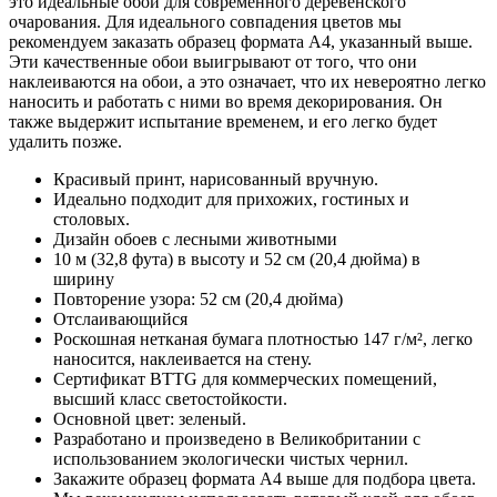
это идеальные обои для современного деревенского
очарования. Для идеального совпадения цветов мы
рекомендуем заказать образец формата A4, указанный выше.
Эти качественные обои выигрывают от того, что они
наклеиваются на обои, а это означает, что их невероятно легко
наносить и работать с ними во время декорирования. Он
также выдержит испытание временем, и его легко будет
удалить позже.
Красивый принт, нарисованный вручную.
Идеально подходит для прихожих, гостиных и
столовых.
Дизайн обоев с лесными животными
10 м (32,8 фута) в высоту и 52 см (20,4 дюйма) в
ширину
Повторение узора: 52 см (20,4 дюйма)
Отслаивающийся
Роскошная нетканая бумага плотностью 147 г/м², легко
наносится, наклеивается на стену.
Сертификат BTTG для коммерческих помещений,
высший класс светостойкости.
Основной цвет: зеленый.
Разработано и произведено в Великобритании с
использованием экологически чистых чернил.
Закажите образец формата A4 выше для подбора цвета.