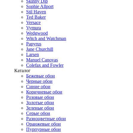
Skinny Dip
Sophie Allport
Stil Haven
Ted Baker
Versace
Vymura
Wedgwood
Witch and Watchman
Papyrus
Jane Churchill
Larsen
Manuel Canovas
Colefax and Fowler
Каталог
Бежевые обои
Черные обои
Синие обои
Коричневые обои
Розовые обои
Золотые обои
Зеленые обои
Серые обои
Разноцветные обои
Оранжевые обои
Пурпурные обои