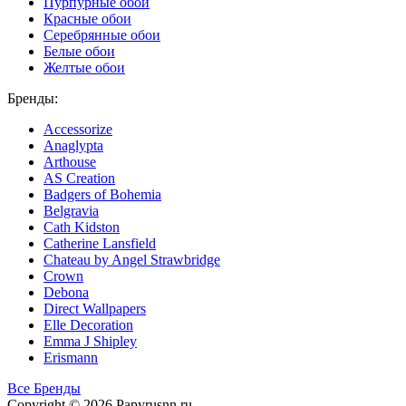
Пурпурные обои
Красные обои
Серебрянные обои
Белые обои
Желтые обои
Бренды:
Accessorize
Anaglypta
Arthouse
AS Creation
Badgers of Bohemia
Belgravia
Cath Kidston
Catherine Lansfield
Chateau by Angel Strawbridge
Crown
Debona
Direct Wallpapers
Elle Decoration
Emma J Shipley
Erismann
Все Бренды
Copyright © 2026 Papyrusnn.ru