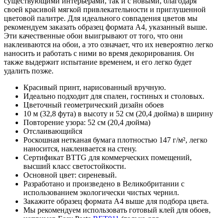
существующими интерьерами, так и с новыми, благодаря
своей красивой мягкой привлекательности и приглушенной
цветовой палитре. Для идеального совпадения цветов мы
рекомендуем заказать образец формата A4, указанный выше.
Эти качественные обои выигрывают от того, что они
наклеиваются на обои, а это означает, что их невероятно легко
наносить и работать с ними во время декорирования. Он
также выдержит испытание временем, и его легко будет
удалить позже.
Красивый принт, нарисованный вручную.
Идеально подходит для спален, гостиных и столовых.
Цветочный геометрический дизайн обоев
10 м (32,8 фута) в высоту и 52 см (20,4 дюйма) в ширину
Повторение узора: 52 см (20,4 дюйма)
Отслаивающийся
Роскошная нетканая бумага плотностью 147 г/м², легко
наносится, наклеивается на стену.
Сертификат BTTG для коммерческих помещений,
высший класс светостойкости.
Основной цвет: сиреневый.
Разработано и произведено в Великобритании с
использованием экологически чистых чернил.
Закажите образец формата A4 выше для подбора цвета.
Мы рекомендуем использовать готовый клей для обоев,