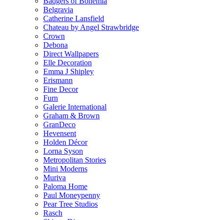
Badgers of Bohemia
Belgravia
Catherine Lansfield
Chateau by Angel Strawbridge
Crown
Debona
Direct Wallpapers
Elle Decoration
Emma J Shipley
Erismann
Fine Decor
Furn
Galerie International
Graham & Brown
GranDeco
Hevensent
Holden Décor
Lorna Syson
Metropolitan Stories
Mini Moderns
Muriva
Paloma Home
Paul Moneypenny
Pear Tree Studios
Rasch