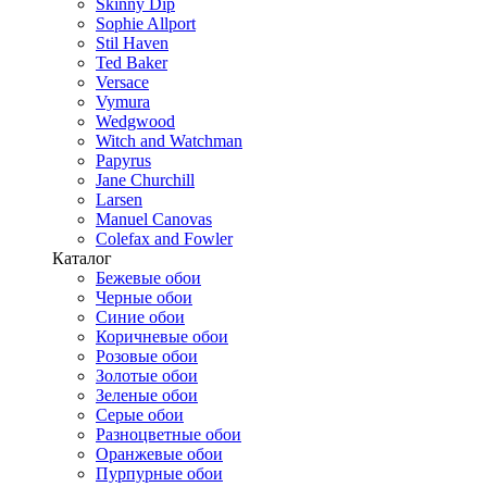
Skinny Dip
Sophie Allport
Stil Haven
Ted Baker
Versace
Vymura
Wedgwood
Witch and Watchman
Papyrus
Jane Churchill
Larsen
Manuel Canovas
Colefax and Fowler
Каталог
Бежевые обои
Черные обои
Синие обои
Коричневые обои
Розовые обои
Золотые обои
Зеленые обои
Серые обои
Разноцветные обои
Оранжевые обои
Пурпурные обои