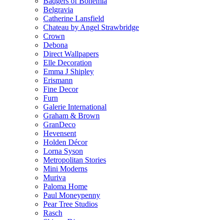
Badgers of Bohemia
Belgravia
Catherine Lansfield
Chateau by Angel Strawbridge
Crown
Debona
Direct Wallpapers
Elle Decoration
Emma J Shipley
Erismann
Fine Decor
Furn
Galerie International
Graham & Brown
GranDeco
Hevensent
Holden Décor
Lorna Syson
Metropolitan Stories
Mini Moderns
Muriva
Paloma Home
Paul Moneypenny
Pear Tree Studios
Rasch