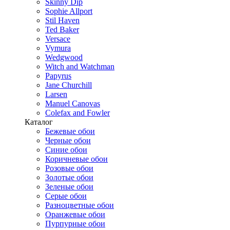
Skinny Dip
Sophie Allport
Stil Haven
Ted Baker
Versace
Vymura
Wedgwood
Witch and Watchman
Papyrus
Jane Churchill
Larsen
Manuel Canovas
Colefax and Fowler
Каталог
Бежевые обои
Черные обои
Синие обои
Коричневые обои
Розовые обои
Золотые обои
Зеленые обои
Серые обои
Разноцветные обои
Оранжевые обои
Пурпурные обои