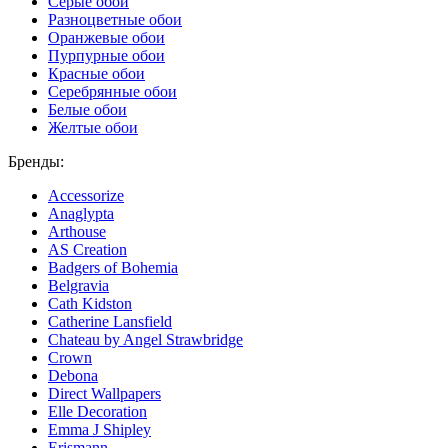
Серые обои
Разноцветные обои
Оранжевые обои
Пурпурные обои
Красные обои
Серебрянные обои
Белые обои
Желтые обои
Бренды:
Accessorize
Anaglypta
Arthouse
AS Creation
Badgers of Bohemia
Belgravia
Cath Kidston
Catherine Lansfield
Chateau by Angel Strawbridge
Crown
Debona
Direct Wallpapers
Elle Decoration
Emma J Shipley
Erismann