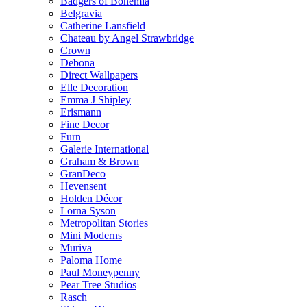
Badgers of Bohemia
Belgravia
Catherine Lansfield
Chateau by Angel Strawbridge
Crown
Debona
Direct Wallpapers
Elle Decoration
Emma J Shipley
Erismann
Fine Decor
Furn
Galerie International
Graham & Brown
GranDeco
Hevensent
Holden Décor
Lorna Syson
Metropolitan Stories
Mini Moderns
Muriva
Paloma Home
Paul Moneypenny
Pear Tree Studios
Rasch