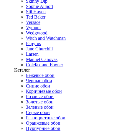
Skinny Dip
Sophie Allport
Stil Haven
Ted Baker
Versace
Vymura
Wedgwood
Witch and Watchman
Papyrus
Jane Churchill
Larsen
Manuel Canovas
Colefax and Fowler
Каталог
Бежевые обои
Черные обои
Синие обои
Коричневые обои
Розовые обои
Золотые обои
Зеленые обои
Серые обои
Разноцветные обои
Оранжевые обои
Пурпурные обои