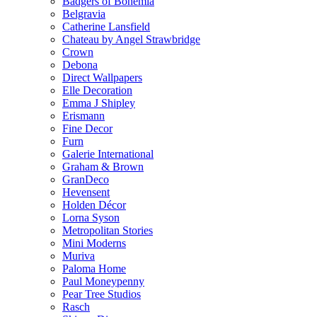
Badgers of Bohemia
Belgravia
Catherine Lansfield
Chateau by Angel Strawbridge
Crown
Debona
Direct Wallpapers
Elle Decoration
Emma J Shipley
Erismann
Fine Decor
Furn
Galerie International
Graham & Brown
GranDeco
Hevensent
Holden Décor
Lorna Syson
Metropolitan Stories
Mini Moderns
Muriva
Paloma Home
Paul Moneypenny
Pear Tree Studios
Rasch