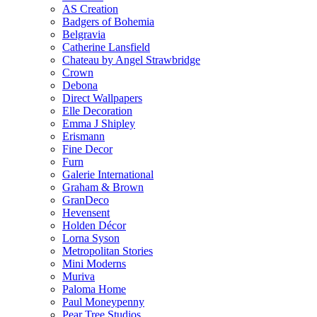
AS Creation
Badgers of Bohemia
Belgravia
Catherine Lansfield
Chateau by Angel Strawbridge
Crown
Debona
Direct Wallpapers
Elle Decoration
Emma J Shipley
Erismann
Fine Decor
Furn
Galerie International
Graham & Brown
GranDeco
Hevensent
Holden Décor
Lorna Syson
Metropolitan Stories
Mini Moderns
Muriva
Paloma Home
Paul Moneypenny
Pear Tree Studios