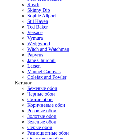
Rasch
Skinny Dip
Sophie Allport
Stil Haven
Ted Baker
Versace
Vymura
Wedgwood
Witch and Watchman
Papyrus
Jane Churchill
Larsen
Manuel Canovas
Colefax and Fowler
Каталог
Бежевые обои
Черные обои
Синие обои
Коричневые обои
Розовые обои
Золотые обои
Зеленые обои
Серые обои
Разноцветные обои
Оранжевые обои