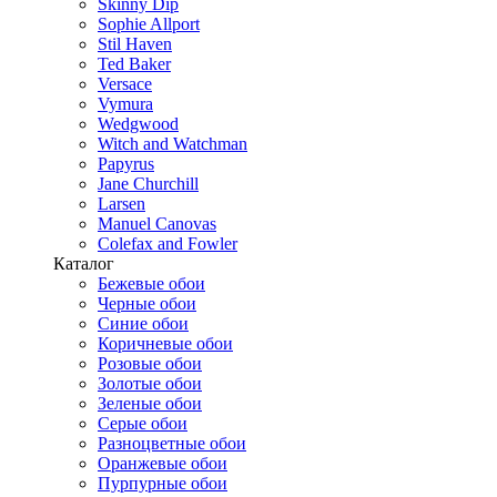
Skinny Dip
Sophie Allport
Stil Haven
Ted Baker
Versace
Vymura
Wedgwood
Witch and Watchman
Papyrus
Jane Churchill
Larsen
Manuel Canovas
Colefax and Fowler
Каталог
Бежевые обои
Черные обои
Синие обои
Коричневые обои
Розовые обои
Золотые обои
Зеленые обои
Серые обои
Разноцветные обои
Оранжевые обои
Пурпурные обои