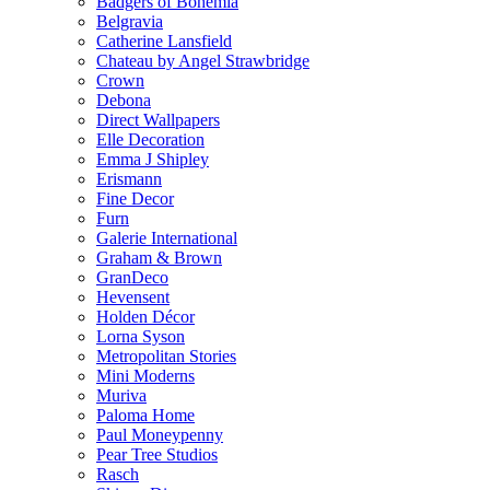
Badgers of Bohemia
Belgravia
Catherine Lansfield
Chateau by Angel Strawbridge
Crown
Debona
Direct Wallpapers
Elle Decoration
Emma J Shipley
Erismann
Fine Decor
Furn
Galerie International
Graham & Brown
GranDeco
Hevensent
Holden Décor
Lorna Syson
Metropolitan Stories
Mini Moderns
Muriva
Paloma Home
Paul Moneypenny
Pear Tree Studios
Rasch