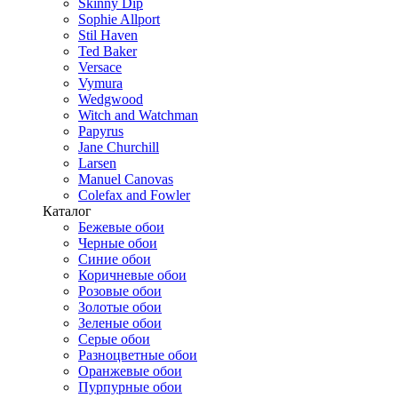
Skinny Dip
Sophie Allport
Stil Haven
Ted Baker
Versace
Vymura
Wedgwood
Witch and Watchman
Papyrus
Jane Churchill
Larsen
Manuel Canovas
Colefax and Fowler
Каталог
Бежевые обои
Черные обои
Синие обои
Коричневые обои
Розовые обои
Золотые обои
Зеленые обои
Серые обои
Разноцветные обои
Оранжевые обои
Пурпурные обои