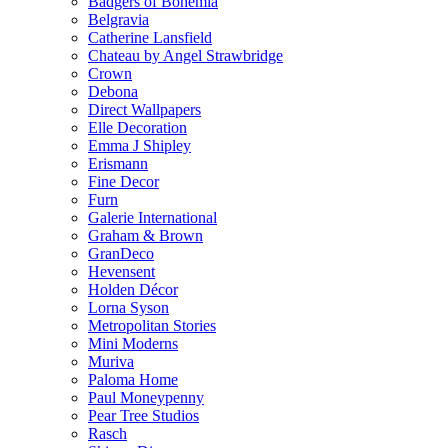
Badgers of Bohemia
Belgravia
Catherine Lansfield
Chateau by Angel Strawbridge
Crown
Debona
Direct Wallpapers
Elle Decoration
Emma J Shipley
Erismann
Fine Decor
Furn
Galerie International
Graham & Brown
GranDeco
Hevensent
Holden Décor
Lorna Syson
Metropolitan Stories
Mini Moderns
Muriva
Paloma Home
Paul Moneypenny
Pear Tree Studios
Rasch