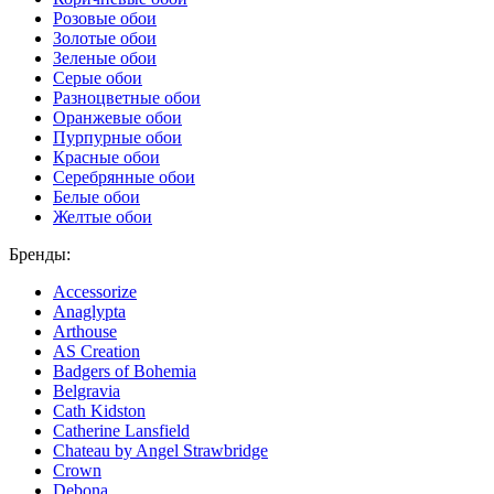
Розовые обои
Золотые обои
Зеленые обои
Серые обои
Разноцветные обои
Оранжевые обои
Пурпурные обои
Красные обои
Серебрянные обои
Белые обои
Желтые обои
Бренды:
Accessorize
Anaglypta
Arthouse
AS Creation
Badgers of Bohemia
Belgravia
Cath Kidston
Catherine Lansfield
Chateau by Angel Strawbridge
Crown
Debona