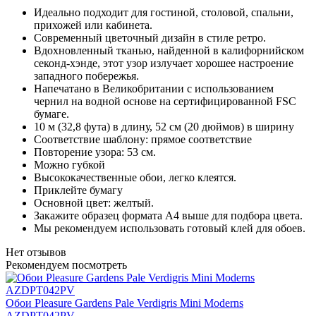
Идеально подходит для гостиной, столовой, спальни,
прихожей или кабинета.
Современный цветочный дизайн в стиле ретро.
Вдохновленный тканью, найденной в калифорнийском
секонд-хэнде, этот узор излучает хорошее настроение
западного побережья.
Напечатано в Великобритании с использованием
чернил на водной основе на сертифицированной FSC
бумаге.
10 м (32,8 фута) в длину, 52 см (20 дюймов) в ширину
Соответствие шаблону: прямое соответствие
Повторение узора: 53 см.
Можно губкой
Высококачественные обои, легко клеятся.
Приклейте бумагу
Основной цвет: желтый.
Закажите образец формата A4 выше для подбора цвета.
Мы рекомендуем использовать готовый клей для обоев.
Нет отзывов
Рекомендуем посмотреть
L
Обои Pleasure Gardens Pale Verdigris Mini Moderns
AZDPT042PV