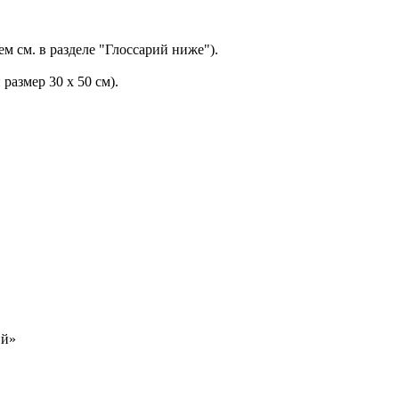
ем см. в разделе "Глоссарий ниже").
азмер 30 x 50 см).
ий»