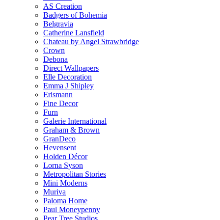
AS Creation
Badgers of Bohemia
Belgravia
Catherine Lansfield
Chateau by Angel Strawbridge
Crown
Debona
Direct Wallpapers
Elle Decoration
Emma J Shipley
Erismann
Fine Decor
Furn
Galerie International
Graham & Brown
GranDeco
Hevensent
Holden Décor
Lorna Syson
Metropolitan Stories
Mini Moderns
Muriva
Paloma Home
Paul Moneypenny
Pear Tree Studios