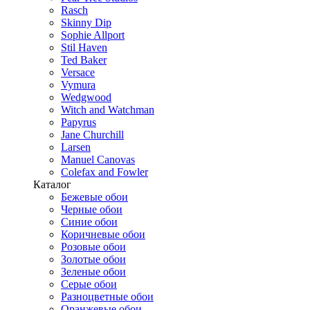
Rasch
Skinny Dip
Sophie Allport
Stil Haven
Ted Baker
Versace
Vymura
Wedgwood
Witch and Watchman
Papyrus
Jane Churchill
Larsen
Manuel Canovas
Colefax and Fowler
Каталог
Бежевые обои
Черные обои
Синие обои
Коричневые обои
Розовые обои
Золотые обои
Зеленые обои
Серые обои
Разноцветные обои
Оранжевые обои