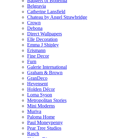
Badgers of Bohemia
Belgravia
Catherine Lansfield
Chateau by Angel Strawbridge
Crown
Debona
Direct Wallpapers
Elle Decoration
Emma J Shipley
Erismann
Fine Decor
Furn
Galerie International
Graham & Brown
GranDeco
Hevensent
Holden Décor
Lorna Syson
Metropolitan Stories
Mini Moderns
Muriva
Paloma Home
Paul Moneypenny
Pear Tree Studios
Rasch