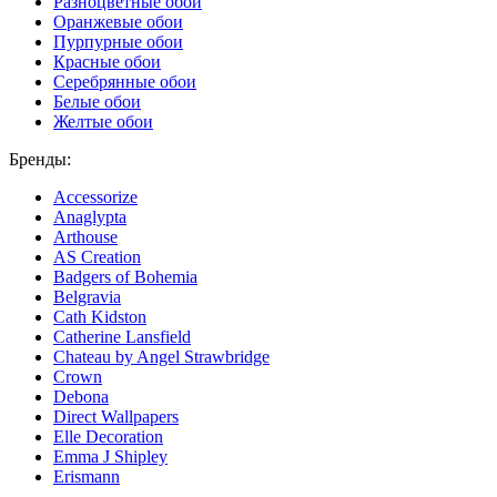
Разноцветные обои
Оранжевые обои
Пурпурные обои
Красные обои
Серебрянные обои
Белые обои
Желтые обои
Бренды:
Accessorize
Anaglypta
Arthouse
AS Creation
Badgers of Bohemia
Belgravia
Cath Kidston
Catherine Lansfield
Chateau by Angel Strawbridge
Crown
Debona
Direct Wallpapers
Elle Decoration
Emma J Shipley
Erismann