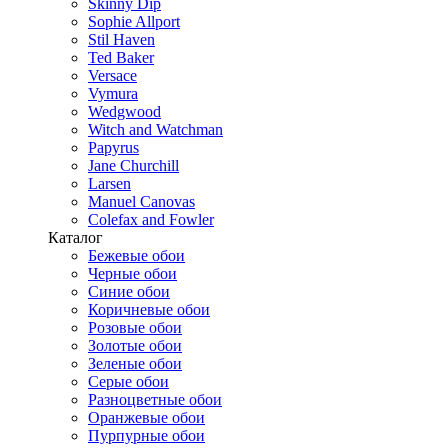
Skinny Dip
Sophie Allport
Stil Haven
Ted Baker
Versace
Vymura
Wedgwood
Witch and Watchman
Papyrus
Jane Churchill
Larsen
Manuel Canovas
Colefax and Fowler
Каталог
Бежевые обои
Черные обои
Синие обои
Коричневые обои
Розовые обои
Золотые обои
Зеленые обои
Серые обои
Разноцветные обои
Оранжевые обои
Пурпурные обои