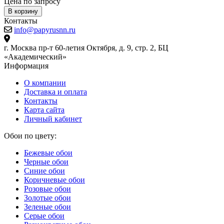
Цена по запросу
Ц
В корзину
Контакты
info@papyrusnn.ru
г. Москва пр-т 60-летия Октября, д. 9, стр. 2, БЦ
«Академический»
Информация
О компании
Доставка и оплата
Контакты
Карта сайта
Личный кабинет
Обои по цвету:
Бежевые обои
Черные обои
Синие обои
Коричневые обои
Розовые обои
Золотые обои
Зеленые обои
Серые обои