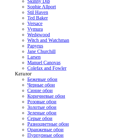
Skinny Dip
Sophie Allport
Stil Haven
Ted Baker
Versace
Vymura
Wedgwood
Witch and Watchman
Papyrus
Jane Churchill
Larsen
Manuel Canovas
Colefax and Fowler
Каталог
Бежевые обои
Черные обои
Синие обои
Коричневые обои
Розовые обои
Золотые обои
Зеленые обои
Серые обои
Разноцветные обои
Оранжевые обои
Пурпурные обои