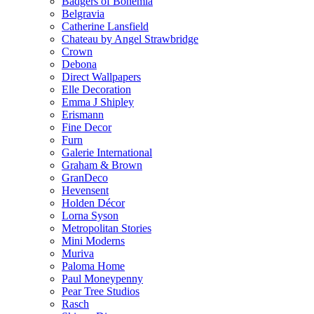
Badgers of Bohemia
Belgravia
Catherine Lansfield
Chateau by Angel Strawbridge
Crown
Debona
Direct Wallpapers
Elle Decoration
Emma J Shipley
Erismann
Fine Decor
Furn
Galerie International
Graham & Brown
GranDeco
Hevensent
Holden Décor
Lorna Syson
Metropolitan Stories
Mini Moderns
Muriva
Paloma Home
Paul Moneypenny
Pear Tree Studios
Rasch