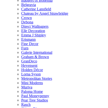
Badgers of Bohemia
Belgravia
Catherine Lansfield
Chateau by Angel Strawbridge
Crown
Debona
Direct Wallpapers
Elle Decoration
Emma J Shipley
Erismann
Fine Decor
Furn
Galerie International
Graham & Brown
GranDeco
Hevensent
Holden Décor
Lorna Syson
Metropolitan Stories
Mini Moderns
Muriva
Paloma Home
Paul Moneypenny
Pear Tree Studios
Rasch