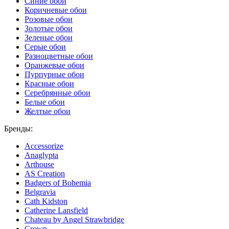
Синие обои
Коричневые обои
Розовые обои
Золотые обои
Зеленые обои
Серые обои
Разноцветные обои
Оранжевые обои
Пурпурные обои
Красные обои
Серебрянные обои
Белые обои
Желтые обои
Бренды:
Accessorize
Anaglypta
Arthouse
AS Creation
Badgers of Bohemia
Belgravia
Cath Kidston
Catherine Lansfield
Chateau by Angel Strawbridge
Crown