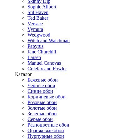
Skinny Dip
Sophie Allport
Stil Haven
Ted Baker
Versace
Vymura
Wedgwood
Witch and Watchman
Papyrus
Jane Churchill
Larsen
Manuel Canovas
Colefax and Fowler
Каталог
Бежевые обои
Черные обои
Синие обои
Коричневые обои
Розовые обои
Золотые обои
Зеленые обои
Серые обои
Разноцветные обои
Оранжевые обои
Пурпурные обои