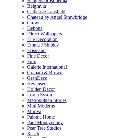
Badgers of Bohemia
Belgravia
Catherine Lansfield
Chateau by Angel Strawbridge
Crown
Debona
Direct Wallpapers
Elle Decoration
Emma J Shipley
Erismann
Fine Decor
Furn
Galerie International
Graham & Brown
GranDeco
Hevensent
Holden Décor
Lorna Syson
Metropolitan Stories
Mini Moderns
Muriva
Paloma Home
Paul Moneypenny
Pear Tree Studios
Rasch