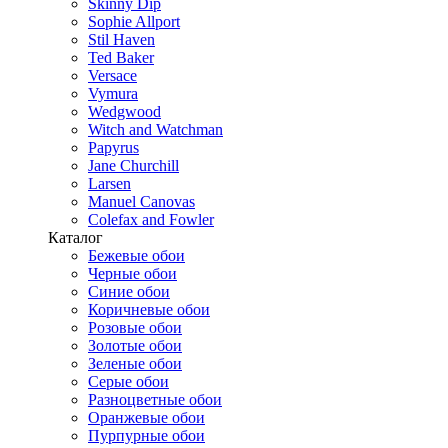
Skinny Dip
Sophie Allport
Stil Haven
Ted Baker
Versace
Vymura
Wedgwood
Witch and Watchman
Papyrus
Jane Churchill
Larsen
Manuel Canovas
Colefax and Fowler
Каталог
Бежевые обои
Черные обои
Синие обои
Коричневые обои
Розовые обои
Золотые обои
Зеленые обои
Серые обои
Разноцветные обои
Оранжевые обои
Пурпурные обои