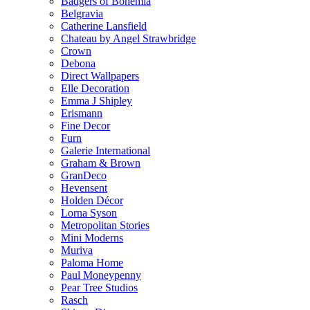
Badgers of Bohemia
Belgravia
Catherine Lansfield
Chateau by Angel Strawbridge
Crown
Debona
Direct Wallpapers
Elle Decoration
Emma J Shipley
Erismann
Fine Decor
Furn
Galerie International
Graham & Brown
GranDeco
Hevensent
Holden Décor
Lorna Syson
Metropolitan Stories
Mini Moderns
Muriva
Paloma Home
Paul Moneypenny
Pear Tree Studios
Rasch