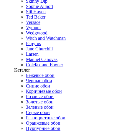
Skinny Dip
Sophie Allport
Stil Haven
Ted Baker
Versace
Vymura
Wedgwood
Witch and Watchman
Papyrus
Jane Churchill
Larsen
Manuel Canovas
Colefax and Fowler
Каталог
Бежевые обои
Черные обои
Синие обои
Коричневые обои
Розовые обои
Золотые обои
Зеленые обои
Серые обои
Разноцветные обои
Оранжевые обои
Пурпурные обои