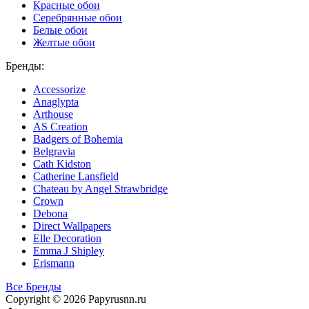
Красные обои
Серебрянные обои
Белые обои
Желтые обои
Бренды:
Accessorize
Anaglypta
Arthouse
AS Creation
Badgers of Bohemia
Belgravia
Cath Kidston
Catherine Lansfield
Chateau by Angel Strawbridge
Crown
Debona
Direct Wallpapers
Elle Decoration
Emma J Shipley
Erismann
Все Бренды
Copyright © 2026 Papyrusnn.ru