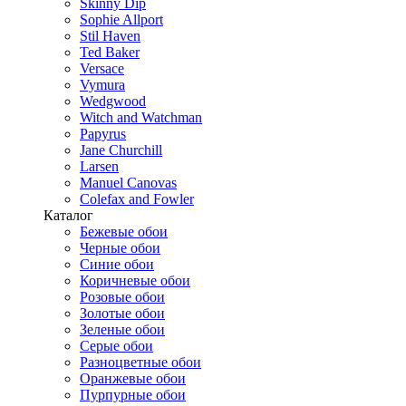
Skinny Dip
Sophie Allport
Stil Haven
Ted Baker
Versace
Vymura
Wedgwood
Witch and Watchman
Papyrus
Jane Churchill
Larsen
Manuel Canovas
Colefax and Fowler
Каталог
Бежевые обои
Черные обои
Синие обои
Коричневые обои
Розовые обои
Золотые обои
Зеленые обои
Серые обои
Разноцветные обои
Оранжевые обои
Пурпурные обои