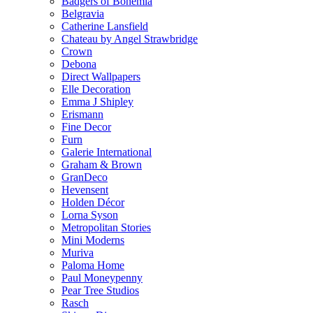
Badgers of Bohemia
Belgravia
Catherine Lansfield
Chateau by Angel Strawbridge
Crown
Debona
Direct Wallpapers
Elle Decoration
Emma J Shipley
Erismann
Fine Decor
Furn
Galerie International
Graham & Brown
GranDeco
Hevensent
Holden Décor
Lorna Syson
Metropolitan Stories
Mini Moderns
Muriva
Paloma Home
Paul Moneypenny
Pear Tree Studios
Rasch