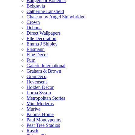
Badgers of Bohemia
Belgravia
Catherine Lansfield
Chateau by Angel Strawbridge
Crown
Debona
Direct Wallpapers
Elle Decoration
Emma J Shipley
Erismann
Fine Decor
Furn
Galerie International
Graham & Brown
GranDeco
Hevensent
Holden Décor
Lorna Syson
Metropolitan Stories
Mini Moderns
Muriva
Paloma Home
Paul Moneypenny
Pear Tree Studios
Rasch