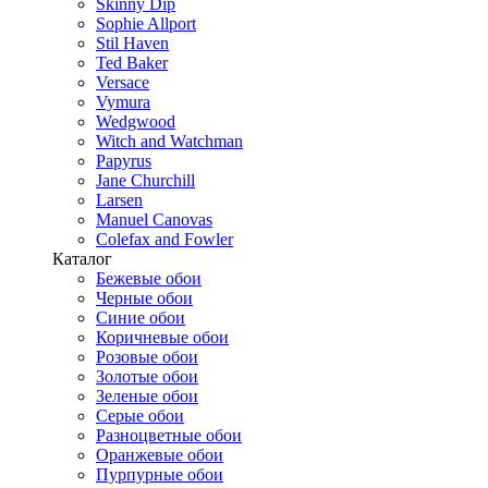
Skinny Dip
Sophie Allport
Stil Haven
Ted Baker
Versace
Vymura
Wedgwood
Witch and Watchman
Papyrus
Jane Churchill
Larsen
Manuel Canovas
Colefax and Fowler
Каталог
Бежевые обои
Черные обои
Синие обои
Коричневые обои
Розовые обои
Золотые обои
Зеленые обои
Серые обои
Разноцветные обои
Оранжевые обои
Пурпурные обои