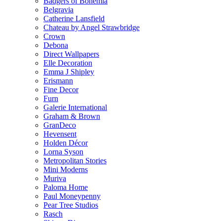
Badgers of Bohemia
Belgravia
Catherine Lansfield
Chateau by Angel Strawbridge
Crown
Debona
Direct Wallpapers
Elle Decoration
Emma J Shipley
Erismann
Fine Decor
Furn
Galerie International
Graham & Brown
GranDeco
Hevensent
Holden Décor
Lorna Syson
Metropolitan Stories
Mini Moderns
Muriva
Paloma Home
Paul Moneypenny
Pear Tree Studios
Rasch