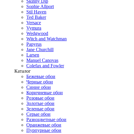
Skinny Dip
Sophie Allport
Stil Haven
Ted Baker
Versace
Vymura
Wedgwood
Witch and Watchman
Papyrus
Jane Churchill
Larsen
Manuel Canovas
Colefax and Fowler
Каталог
Бежевые обои
Черные обои
Синие обои
Коричневые обои
Розовые обои
Золотые обои
Зеленые обои
Серые обои
Разноцветные обои
Оранжевые обои
Пурпурные обои