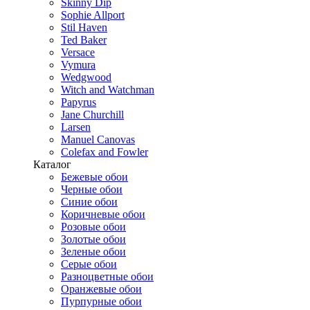
Skinny Dip
Sophie Allport
Stil Haven
Ted Baker
Versace
Vymura
Wedgwood
Witch and Watchman
Papyrus
Jane Churchill
Larsen
Manuel Canovas
Colefax and Fowler
Каталог
Бежевые обои
Черные обои
Синие обои
Коричневые обои
Розовые обои
Золотые обои
Зеленые обои
Серые обои
Разноцветные обои
Оранжевые обои
Пурпурные обои