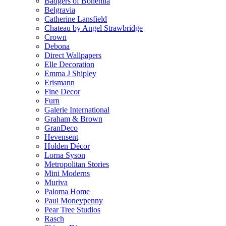
Badgers of Bohemia
Belgravia
Catherine Lansfield
Chateau by Angel Strawbridge
Crown
Debona
Direct Wallpapers
Elle Decoration
Emma J Shipley
Erismann
Fine Decor
Furn
Galerie International
Graham & Brown
GranDeco
Hevensent
Holden Décor
Lorna Syson
Metropolitan Stories
Mini Moderns
Muriva
Paloma Home
Paul Moneypenny
Pear Tree Studios
Rasch