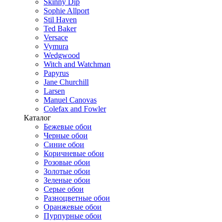
Skinny Dip
Sophie Allport
Stil Haven
Ted Baker
Versace
Vymura
Wedgwood
Witch and Watchman
Papyrus
Jane Churchill
Larsen
Manuel Canovas
Colefax and Fowler
Каталог
Бежевые обои
Черные обои
Синие обои
Коричневые обои
Розовые обои
Золотые обои
Зеленые обои
Серые обои
Разноцветные обои
Оранжевые обои
Пурпурные обои