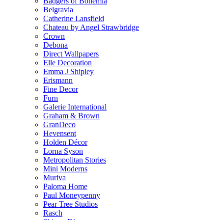
Badgers of Bohemia
Belgravia
Catherine Lansfield
Chateau by Angel Strawbridge
Crown
Debona
Direct Wallpapers
Elle Decoration
Emma J Shipley
Erismann
Fine Decor
Furn
Galerie International
Graham & Brown
GranDeco
Hevensent
Holden Décor
Lorna Syson
Metropolitan Stories
Mini Moderns
Muriva
Paloma Home
Paul Moneypenny
Pear Tree Studios
Rasch