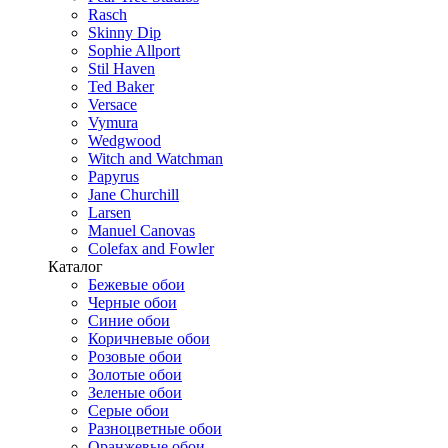
Rasch
Skinny Dip
Sophie Allport
Stil Haven
Ted Baker
Versace
Vymura
Wedgwood
Witch and Watchman
Papyrus
Jane Churchill
Larsen
Manuel Canovas
Colefax and Fowler
Каталог
Бежевые обои
Черные обои
Синие обои
Коричневые обои
Розовые обои
Золотые обои
Зеленые обои
Серые обои
Разноцветные обои
Оранжевые обои