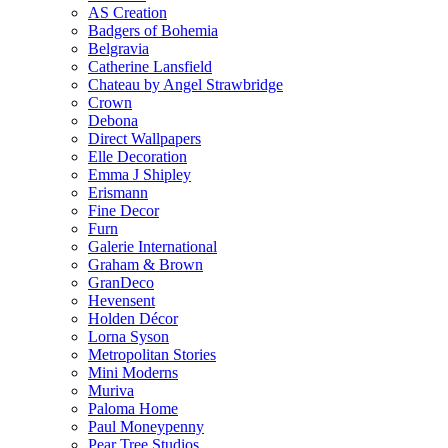
AS Creation
Badgers of Bohemia
Belgravia
Catherine Lansfield
Chateau by Angel Strawbridge
Crown
Debona
Direct Wallpapers
Elle Decoration
Emma J Shipley
Erismann
Fine Decor
Furn
Galerie International
Graham & Brown
GranDeco
Hevensent
Holden Décor
Lorna Syson
Metropolitan Stories
Mini Moderns
Muriva
Paloma Home
Paul Moneypenny
Pear Tree Studios