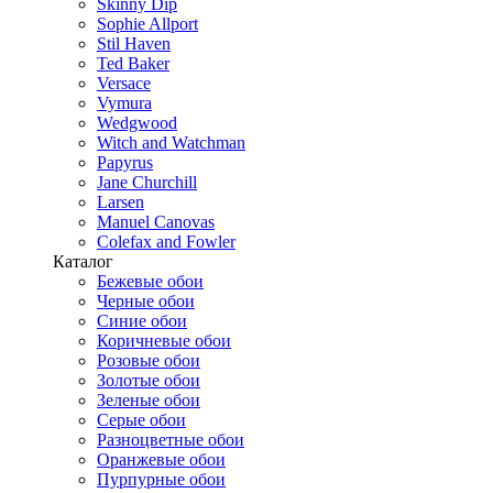
Skinny Dip
Sophie Allport
Stil Haven
Ted Baker
Versace
Vymura
Wedgwood
Witch and Watchman
Papyrus
Jane Churchill
Larsen
Manuel Canovas
Colefax and Fowler
Каталог
Бежевые обои
Черные обои
Синие обои
Коричневые обои
Розовые обои
Золотые обои
Зеленые обои
Серые обои
Разноцветные обои
Оранжевые обои
Пурпурные обои