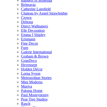
Badgers of Bohemia
Belgravia
Catherine Lansfield
Chateau by Angel Strawbridge
Crown
Debona
Direct Wallpapers
Elle Decoration
Emma J Shipley
Erismann
Fine Decor
Furn
Galerie International
Graham & Brown
GranDeco
Hevensent
Holden Décor
Lorna Syson
Metropolitan Stories
Mini Moderns
Muriva
Paloma Home
Paul Moneypenny
Pear Tree Studios
Rasch