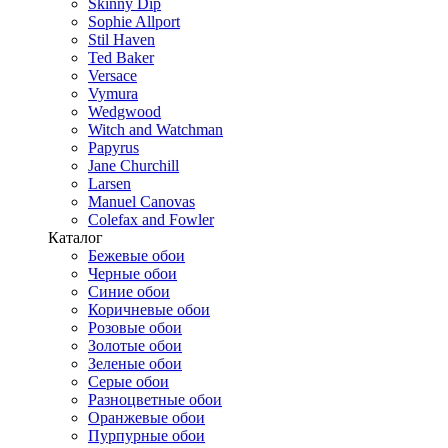
Skinny Dip
Sophie Allport
Stil Haven
Ted Baker
Versace
Vymura
Wedgwood
Witch and Watchman
Papyrus
Jane Churchill
Larsen
Manuel Canovas
Colefax and Fowler
Каталог
Бежевые обои
Черные обои
Синие обои
Коричневые обои
Розовые обои
Золотые обои
Зеленые обои
Серые обои
Разноцветные обои
Оранжевые обои
Пурпурные обои