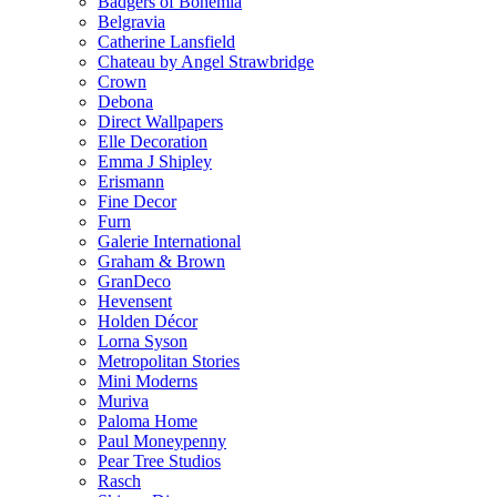
Badgers of Bohemia
Belgravia
Catherine Lansfield
Chateau by Angel Strawbridge
Crown
Debona
Direct Wallpapers
Elle Decoration
Emma J Shipley
Erismann
Fine Decor
Furn
Galerie International
Graham & Brown
GranDeco
Hevensent
Holden Décor
Lorna Syson
Metropolitan Stories
Mini Moderns
Muriva
Paloma Home
Paul Moneypenny
Pear Tree Studios
Rasch