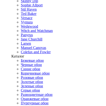
Skinny Dip
Sophie Allport
Stil Haven
Ted Baker
Versace
Vymura
Wedgwood
Witch and Watchman
Papyrus
Jane Churchill
Larsen
Manuel Canovas
Colefax and Fowler
Каталог
Бежевые обои
Черные обои
Синие обои
Коричневые обои
Розовые обои
Золотые обои
Зеленые обои
Серые обои
Разноцветные обои
Оранжевые обои
Пурпурные обои