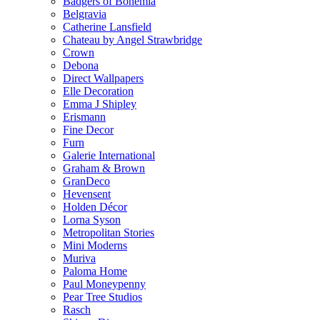
Badgers of Bohemia
Belgravia
Catherine Lansfield
Chateau by Angel Strawbridge
Crown
Debona
Direct Wallpapers
Elle Decoration
Emma J Shipley
Erismann
Fine Decor
Furn
Galerie International
Graham & Brown
GranDeco
Hevensent
Holden Décor
Lorna Syson
Metropolitan Stories
Mini Moderns
Muriva
Paloma Home
Paul Moneypenny
Pear Tree Studios
Rasch