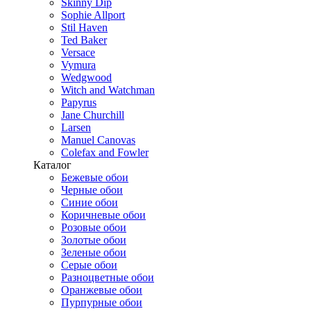
Skinny Dip
Sophie Allport
Stil Haven
Ted Baker
Versace
Vymura
Wedgwood
Witch and Watchman
Papyrus
Jane Churchill
Larsen
Manuel Canovas
Colefax and Fowler
Каталог
Бежевые обои
Черные обои
Синие обои
Коричневые обои
Розовые обои
Золотые обои
Зеленые обои
Серые обои
Разноцветные обои
Оранжевые обои
Пурпурные обои