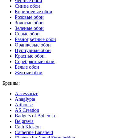
Черные обои
Синие обои
Коричневые обои
Розовые обои
Золотые обои
Зеленые обои
Серые обои
Разноцветные обои
Оранжевые обои
Пурпурные обои
Красные обои
Серебрянные обои
Белые обои
Желтые обои
Бренды:
Accessorize
Anaglypta
Arthouse
AS Creation
Badgers of Bohemia
Belgravia
Cath Kidston
Catherine Lansfield
Chateau by Angel Strawbridge