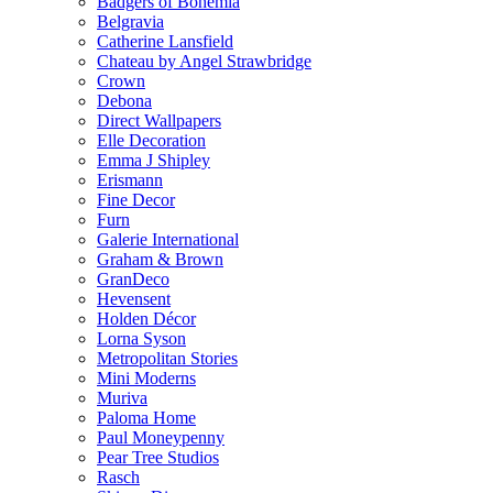
Badgers of Bohemia
Belgravia
Catherine Lansfield
Chateau by Angel Strawbridge
Crown
Debona
Direct Wallpapers
Elle Decoration
Emma J Shipley
Erismann
Fine Decor
Furn
Galerie International
Graham & Brown
GranDeco
Hevensent
Holden Décor
Lorna Syson
Metropolitan Stories
Mini Moderns
Muriva
Paloma Home
Paul Moneypenny
Pear Tree Studios
Rasch