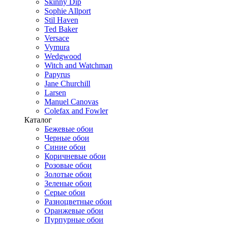
Skinny Dip
Sophie Allport
Stil Haven
Ted Baker
Versace
Vymura
Wedgwood
Witch and Watchman
Papyrus
Jane Churchill
Larsen
Manuel Canovas
Colefax and Fowler
Каталог
Бежевые обои
Черные обои
Синие обои
Коричневые обои
Розовые обои
Золотые обои
Зеленые обои
Серые обои
Разноцветные обои
Оранжевые обои
Пурпурные обои