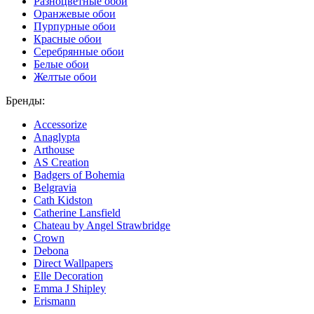
Разноцветные обои
Оранжевые обои
Пурпурные обои
Красные обои
Серебрянные обои
Белые обои
Желтые обои
Бренды:
Accessorize
Anaglypta
Arthouse
AS Creation
Badgers of Bohemia
Belgravia
Cath Kidston
Catherine Lansfield
Chateau by Angel Strawbridge
Crown
Debona
Direct Wallpapers
Elle Decoration
Emma J Shipley
Erismann