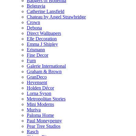
Badgers of Bohemia
Belgravia
Catherine Lansfield
Chateau by Angel Strawbridge
Crown
Debona
Direct Wallpapers
Elle Decoration
Emma J Shipley
Erismann
Fine Decor
Furn
Galerie International
Graham & Brown
GranDeco
Hevensent
Holden Décor
Lorna Syson
Metropolitan Stories
Mini Moderns
Muriva
Paloma Home
Paul Moneypenny
Pear Tree Studios
Rasch