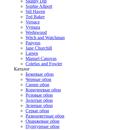
Skinny Dip
Sophie Allport
Stil Haven
Ted Baker
Versace
Vymura
Wedgwood
Witch and Watchman
Papyrus
Jane Churchill
Larsen
Manuel Canovas
Colefax and Fowler
Каталог
Бежевые обои
Черные обои
Синие обои
Коричневые обои
Розовые обои
Золотые обои
Зеленые обои
Серые обои
Разноцветные обои
Оранжевые обои
Пурпурные обои