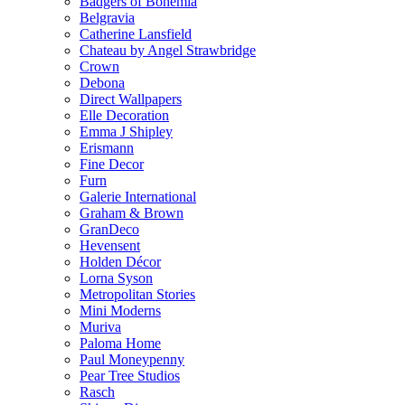
Badgers of Bohemia
Belgravia
Catherine Lansfield
Chateau by Angel Strawbridge
Crown
Debona
Direct Wallpapers
Elle Decoration
Emma J Shipley
Erismann
Fine Decor
Furn
Galerie International
Graham & Brown
GranDeco
Hevensent
Holden Décor
Lorna Syson
Metropolitan Stories
Mini Moderns
Muriva
Paloma Home
Paul Moneypenny
Pear Tree Studios
Rasch