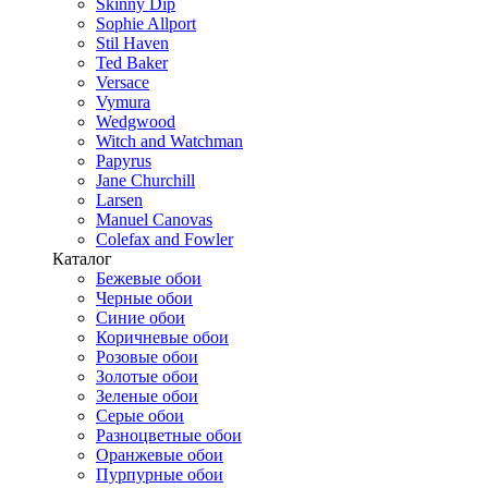
Skinny Dip
Sophie Allport
Stil Haven
Ted Baker
Versace
Vymura
Wedgwood
Witch and Watchman
Papyrus
Jane Churchill
Larsen
Manuel Canovas
Colefax and Fowler
Каталог
Бежевые обои
Черные обои
Синие обои
Коричневые обои
Розовые обои
Золотые обои
Зеленые обои
Серые обои
Разноцветные обои
Оранжевые обои
Пурпурные обои