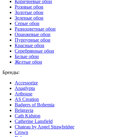
Коричневые обои
Розовые обои
Золотые обои
Зеленые обои
Серые обои
Разноцветные обои
Оранжевые обои
Пурпурные обои
Красные обои
Серебрянные обои
Белые обои
Желтые обои
Бренды:
Accessorize
Anaglypta
Arthouse
AS Creation
Badgers of Bohemia
Belgravia
Cath Kidston
Catherine Lansfield
Chateau by Angel Strawbridge
Crown