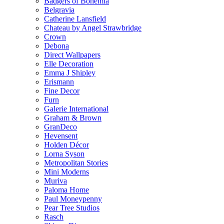
Badgers of Bohemia
Belgravia
Catherine Lansfield
Chateau by Angel Strawbridge
Crown
Debona
Direct Wallpapers
Elle Decoration
Emma J Shipley
Erismann
Fine Decor
Furn
Galerie International
Graham & Brown
GranDeco
Hevensent
Holden Décor
Lorna Syson
Metropolitan Stories
Mini Moderns
Muriva
Paloma Home
Paul Moneypenny
Pear Tree Studios
Rasch