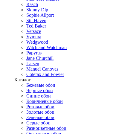
Rasch
Skinny Dip
Sophie Allport
Stil Haven
Ted Baker
Versace
Vymura
Wedgwood
Witch and Watchman
Papyrus
Jane Churchill
Larsen
Manuel Canovas
Colefax and Fowler
Каталог
Бежевые обои
Черные обои
Синие обои
Коричневые обои
Розовые обои
Золотые обои
Зеленые обои
Серые обои
Разноцветные обои
Оранжевые обои