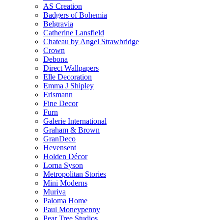
AS Creation
Badgers of Bohemia
Belgravia
Catherine Lansfield
Chateau by Angel Strawbridge
Crown
Debona
Direct Wallpapers
Elle Decoration
Emma J Shipley
Erismann
Fine Decor
Furn
Galerie International
Graham & Brown
GranDeco
Hevensent
Holden Décor
Lorna Syson
Metropolitan Stories
Mini Moderns
Muriva
Paloma Home
Paul Moneypenny
Pear Tree Studios