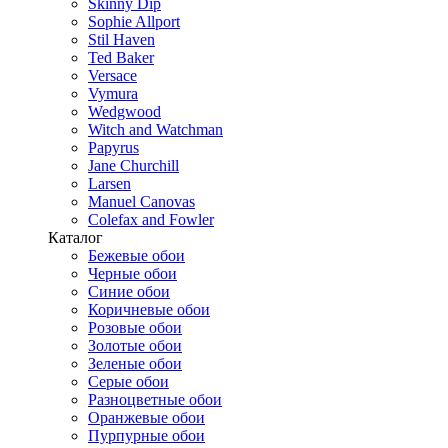
Skinny Dip
Sophie Allport
Stil Haven
Ted Baker
Versace
Vymura
Wedgwood
Witch and Watchman
Papyrus
Jane Churchill
Larsen
Manuel Canovas
Colefax and Fowler
Каталог
Бежевые обои
Черные обои
Синие обои
Коричневые обои
Розовые обои
Золотые обои
Зеленые обои
Серые обои
Разноцветные обои
Оранжевые обои
Пурпурные обои