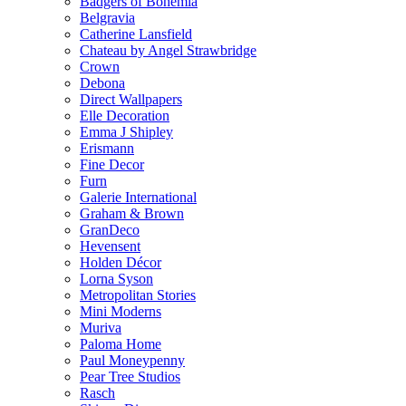
Badgers of Bohemia
Belgravia
Catherine Lansfield
Chateau by Angel Strawbridge
Crown
Debona
Direct Wallpapers
Elle Decoration
Emma J Shipley
Erismann
Fine Decor
Furn
Galerie International
Graham & Brown
GranDeco
Hevensent
Holden Décor
Lorna Syson
Metropolitan Stories
Mini Moderns
Muriva
Paloma Home
Paul Moneypenny
Pear Tree Studios
Rasch