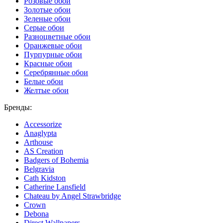
Розовые обои
Золотые обои
Зеленые обои
Серые обои
Разноцветные обои
Оранжевые обои
Пурпурные обои
Красные обои
Серебрянные обои
Белые обои
Желтые обои
Бренды:
Accessorize
Anaglypta
Arthouse
AS Creation
Badgers of Bohemia
Belgravia
Cath Kidston
Catherine Lansfield
Chateau by Angel Strawbridge
Crown
Debona
Direct Wallpapers