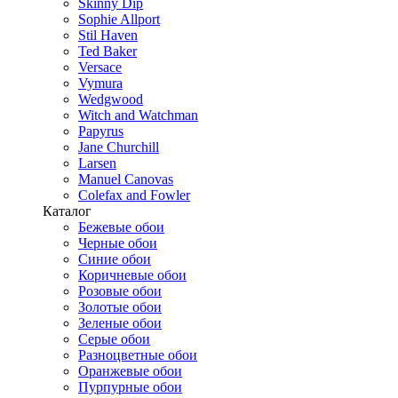
Skinny Dip
Sophie Allport
Stil Haven
Ted Baker
Versace
Vymura
Wedgwood
Witch and Watchman
Papyrus
Jane Churchill
Larsen
Manuel Canovas
Colefax and Fowler
Каталог
Бежевые обои
Черные обои
Синие обои
Коричневые обои
Розовые обои
Золотые обои
Зеленые обои
Серые обои
Разноцветные обои
Оранжевые обои
Пурпурные обои