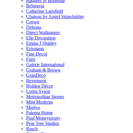
Badgers of Bohemia
Belgravia
Catherine Lansfield
Chateau by Angel Strawbridge
Crown
Debona
Direct Wallpapers
Elle Decoration
Emma J Shipley
Erismann
Fine Decor
Furn
Galerie International
Graham & Brown
GranDeco
Hevensent
Holden Décor
Lorna Syson
Metropolitan Stories
Mini Moderns
Muriva
Paloma Home
Paul Moneypenny
Pear Tree Studios
Rasch