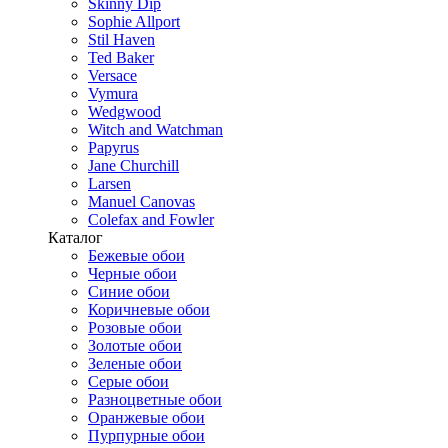
Skinny Dip
Sophie Allport
Stil Haven
Ted Baker
Versace
Vymura
Wedgwood
Witch and Watchman
Papyrus
Jane Churchill
Larsen
Manuel Canovas
Colefax and Fowler
Каталог
Бежевые обои
Черные обои
Синие обои
Коричневые обои
Розовые обои
Золотые обои
Зеленые обои
Серые обои
Разноцветные обои
Оранжевые обои
Пурпурные обои