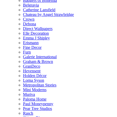
Badgers of Bohemia
Belgravia
Catherine Lansfield
Chateau by Angel Strawbridge
Crown
Debona
Direct Wallpapers
Elle Decoration
Emma J Shipley
Erismann
Fine Decor
Furn
Galerie International
Graham & Brown
GranDeco
Hevensent
Holden Décor
Lorna Syson
Metropolitan Stories
Mini Moderns
Muriva
Paloma Home
Paul Moneypenny
Pear Tree Studios
Rasch