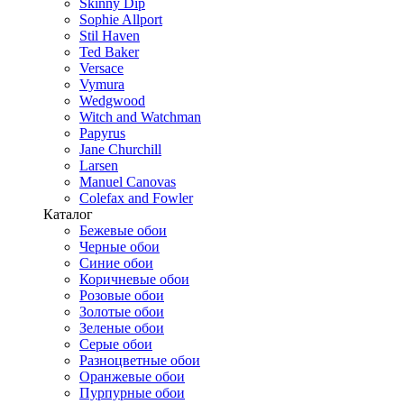
Skinny Dip
Sophie Allport
Stil Haven
Ted Baker
Versace
Vymura
Wedgwood
Witch and Watchman
Papyrus
Jane Churchill
Larsen
Manuel Canovas
Colefax and Fowler
Каталог
Бежевые обои
Черные обои
Синие обои
Коричневые обои
Розовые обои
Золотые обои
Зеленые обои
Серые обои
Разноцветные обои
Оранжевые обои
Пурпурные обои