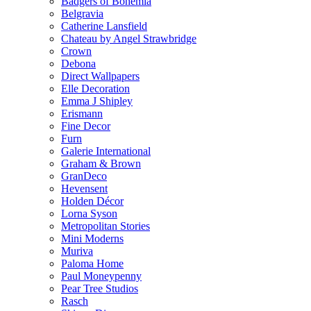
Badgers of Bohemia
Belgravia
Catherine Lansfield
Chateau by Angel Strawbridge
Crown
Debona
Direct Wallpapers
Elle Decoration
Emma J Shipley
Erismann
Fine Decor
Furn
Galerie International
Graham & Brown
GranDeco
Hevensent
Holden Décor
Lorna Syson
Metropolitan Stories
Mini Moderns
Muriva
Paloma Home
Paul Moneypenny
Pear Tree Studios
Rasch