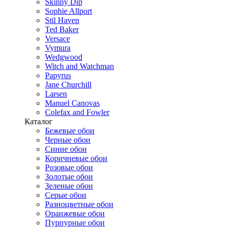
Skinny Dip
Sophie Allport
Stil Haven
Ted Baker
Versace
Vymura
Wedgwood
Witch and Watchman
Papyrus
Jane Churchill
Larsen
Manuel Canovas
Colefax and Fowler
Каталог
Бежевые обои
Черные обои
Синие обои
Коричневые обои
Розовые обои
Золотые обои
Зеленые обои
Серые обои
Разноцветные обои
Оранжевые обои
Пурпурные обои