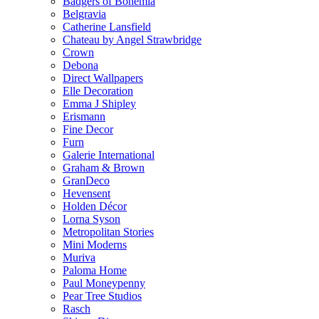
Badgers of Bohemia
Belgravia
Catherine Lansfield
Chateau by Angel Strawbridge
Crown
Debona
Direct Wallpapers
Elle Decoration
Emma J Shipley
Erismann
Fine Decor
Furn
Galerie International
Graham & Brown
GranDeco
Hevensent
Holden Décor
Lorna Syson
Metropolitan Stories
Mini Moderns
Muriva
Paloma Home
Paul Moneypenny
Pear Tree Studios
Rasch