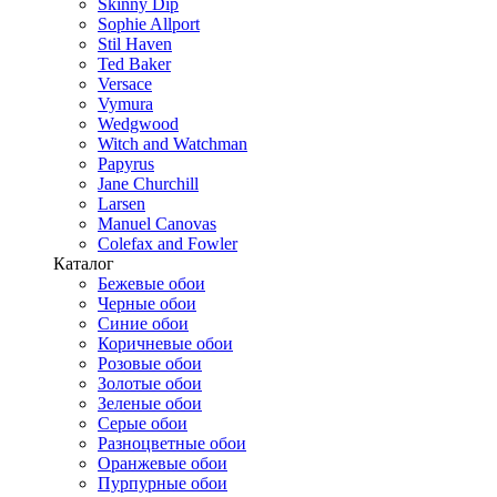
Skinny Dip
Sophie Allport
Stil Haven
Ted Baker
Versace
Vymura
Wedgwood
Witch and Watchman
Papyrus
Jane Churchill
Larsen
Manuel Canovas
Colefax and Fowler
Каталог
Бежевые обои
Черные обои
Синие обои
Коричневые обои
Розовые обои
Золотые обои
Зеленые обои
Серые обои
Разноцветные обои
Оранжевые обои
Пурпурные обои