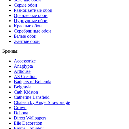
Серые обои
Разноцветные обои
Оранжевые обои
Пурпурные обои
Красные обои
Серебрянные обои
Белые обои
Желтые обои
Бренды:
Accessorize
Anaglypta
Arthouse
AS Creation
Badgers of Bohemia
Belgravia
Cath Kidston
Catherine Lansfield
Chateau by Angel Strawbridge
Crown
Debona
Direct Wallpapers
Elle Decoration
Emma J Shipley