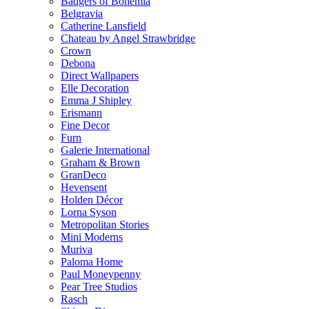
Badgers of Bohemia
Belgravia
Catherine Lansfield
Chateau by Angel Strawbridge
Crown
Debona
Direct Wallpapers
Elle Decoration
Emma J Shipley
Erismann
Fine Decor
Furn
Galerie International
Graham & Brown
GranDeco
Hevensent
Holden Décor
Lorna Syson
Metropolitan Stories
Mini Moderns
Muriva
Paloma Home
Paul Moneypenny
Pear Tree Studios
Rasch