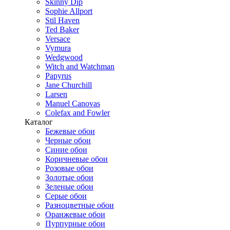
Skinny Dip
Sophie Allport
Stil Haven
Ted Baker
Versace
Vymura
Wedgwood
Witch and Watchman
Papyrus
Jane Churchill
Larsen
Manuel Canovas
Colefax and Fowler
Каталог
Бежевые обои
Черные обои
Синие обои
Коричневые обои
Розовые обои
Золотые обои
Зеленые обои
Серые обои
Разноцветные обои
Оранжевые обои
Пурпурные обои