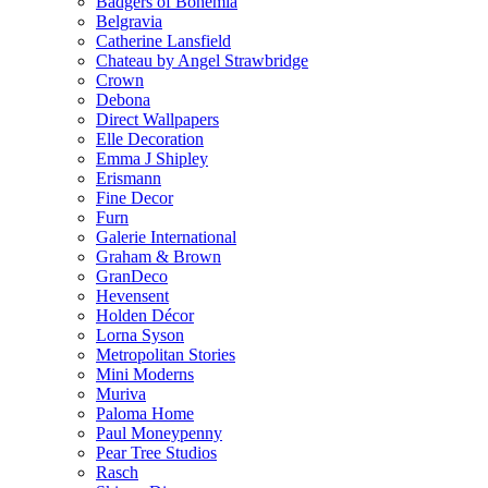
Badgers of Bohemia
Belgravia
Catherine Lansfield
Chateau by Angel Strawbridge
Crown
Debona
Direct Wallpapers
Elle Decoration
Emma J Shipley
Erismann
Fine Decor
Furn
Galerie International
Graham & Brown
GranDeco
Hevensent
Holden Décor
Lorna Syson
Metropolitan Stories
Mini Moderns
Muriva
Paloma Home
Paul Moneypenny
Pear Tree Studios
Rasch