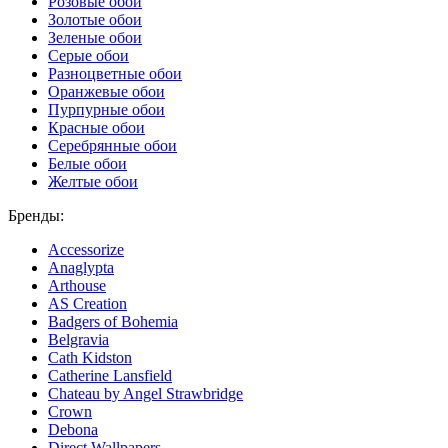
Розовые обои
Золотые обои
Зеленые обои
Серые обои
Разноцветные обои
Оранжевые обои
Пурпурные обои
Красные обои
Серебрянные обои
Белые обои
Желтые обои
Бренды:
Accessorize
Anaglypta
Arthouse
AS Creation
Badgers of Bohemia
Belgravia
Cath Kidston
Catherine Lansfield
Chateau by Angel Strawbridge
Crown
Debona
Direct Wallpapers