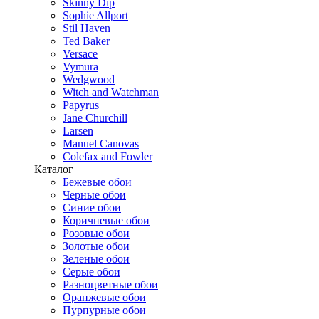
Skinny Dip
Sophie Allport
Stil Haven
Ted Baker
Versace
Vymura
Wedgwood
Witch and Watchman
Papyrus
Jane Churchill
Larsen
Manuel Canovas
Colefax and Fowler
Каталог
Бежевые обои
Черные обои
Синие обои
Коричневые обои
Розовые обои
Золотые обои
Зеленые обои
Серые обои
Разноцветные обои
Оранжевые обои
Пурпурные обои