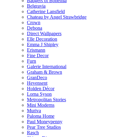
Badgers of Bohemia
Belgravia
Catherine Lansfield
Chateau by Angel Strawbridge
Crown
Debona
Direct Wallpapers
Elle Decoration
Emma J Shipley
Erismann
Fine Decor
Furn
Galerie International
Graham & Brown
GranDeco
Hevensent
Holden Décor
Lorna Syson
Metropolitan Stories
Mini Moderns
Muriva
Paloma Home
Paul Moneypenny
Pear Tree Studios
Rasch