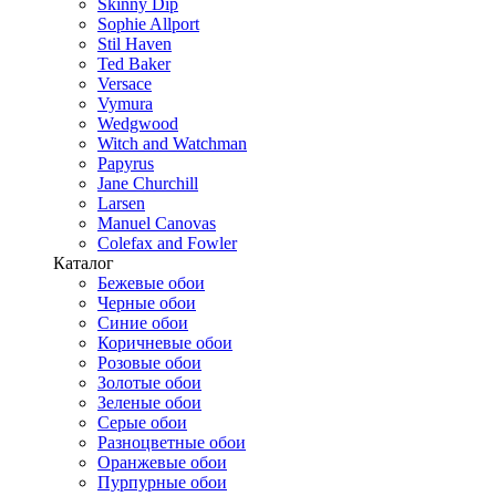
Skinny Dip
Sophie Allport
Stil Haven
Ted Baker
Versace
Vymura
Wedgwood
Witch and Watchman
Papyrus
Jane Churchill
Larsen
Manuel Canovas
Colefax and Fowler
Каталог
Бежевые обои
Черные обои
Синие обои
Коричневые обои
Розовые обои
Золотые обои
Зеленые обои
Серые обои
Разноцветные обои
Оранжевые обои
Пурпурные обои