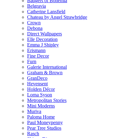
Badgers of Bohemia
Belgravia
Catherine Lansfield
Chateau by Angel Strawbridge
Crown
Debona
Direct Wallpapers
Elle Decoration
Emma J Shipley
Erismann
Fine Decor
Furn
Galerie International
Graham & Brown
GranDeco
Hevensent
Holden Décor
Lorna Syson
Metropolitan Stories
Mini Moderns
Muriva
Paloma Home
Paul Moneypenny
Pear Tree Studios
Rasch