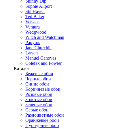
Skinny Dip
Sophie Allport
Stil Haven
Ted Baker
Versace
Vymura
Wedgwood
Witch and Watchman
Papyrus
Jane Churchill
Larsen
Manuel Canovas
Colefax and Fowler
Каталог
Бежевые обои
Черные обои
Синие обои
Коричневые обои
Розовые обои
Золотые обои
Зеленые обои
Серые обои
Разноцветные обои
Оранжевые обои
Пурпурные обои