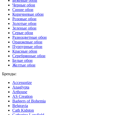
Бежевые обои
Черные обои
Синие обои
Коричневые обои
Розовые обои
Золотые обои
Зеленые обои
Серые обои
Разноцветные обои
Оранжевые обои
Пурпурные обои
Красные обои
Серебрянные обои
Белые обои
Желтые обои
Бренды:
Accessorize
Anaglypta
Arthouse
AS Creation
Badgers of Bohemia
Belgravia
Cath Kidston
Catherine Lansfield