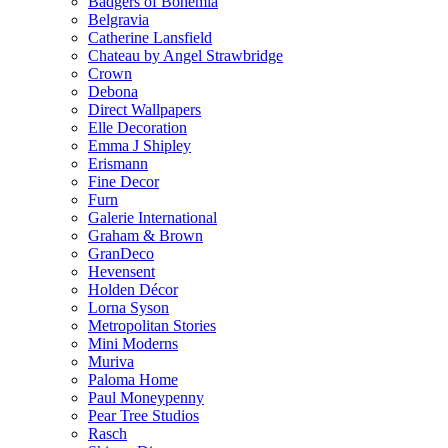
Badgers of Bohemia
Belgravia
Catherine Lansfield
Chateau by Angel Strawbridge
Crown
Debona
Direct Wallpapers
Elle Decoration
Emma J Shipley
Erismann
Fine Decor
Furn
Galerie International
Graham & Brown
GranDeco
Hevensent
Holden Décor
Lorna Syson
Metropolitan Stories
Mini Moderns
Muriva
Paloma Home
Paul Moneypenny
Pear Tree Studios
Rasch