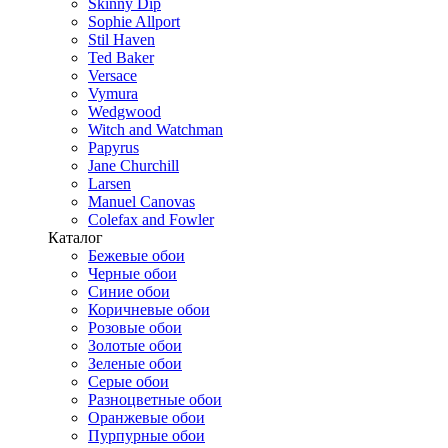
Skinny Dip
Sophie Allport
Stil Haven
Ted Baker
Versace
Vymura
Wedgwood
Witch and Watchman
Papyrus
Jane Churchill
Larsen
Manuel Canovas
Colefax and Fowler
Каталог
Бежевые обои
Черные обои
Синие обои
Коричневые обои
Розовые обои
Золотые обои
Зеленые обои
Серые обои
Разноцветные обои
Оранжевые обои
Пурпурные обои