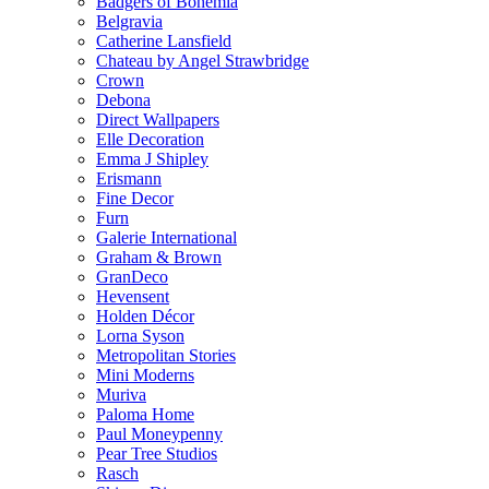
Badgers of Bohemia
Belgravia
Catherine Lansfield
Chateau by Angel Strawbridge
Crown
Debona
Direct Wallpapers
Elle Decoration
Emma J Shipley
Erismann
Fine Decor
Furn
Galerie International
Graham & Brown
GranDeco
Hevensent
Holden Décor
Lorna Syson
Metropolitan Stories
Mini Moderns
Muriva
Paloma Home
Paul Moneypenny
Pear Tree Studios
Rasch