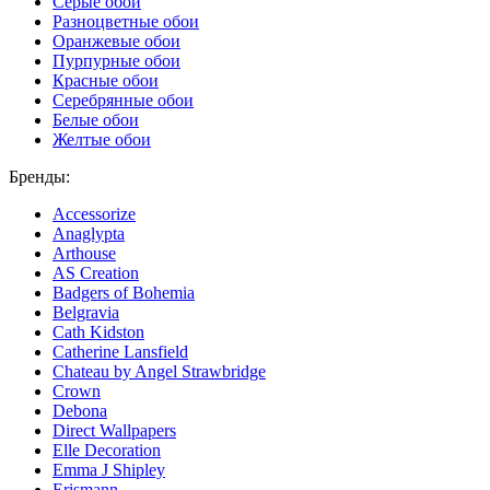
Серые обои
Разноцветные обои
Оранжевые обои
Пурпурные обои
Красные обои
Серебрянные обои
Белые обои
Желтые обои
Бренды:
Accessorize
Anaglypta
Arthouse
AS Creation
Badgers of Bohemia
Belgravia
Cath Kidston
Catherine Lansfield
Chateau by Angel Strawbridge
Crown
Debona
Direct Wallpapers
Elle Decoration
Emma J Shipley
Erismann