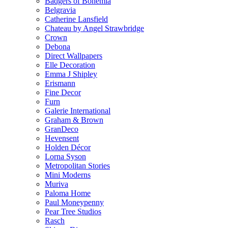
Badgers of Bohemia
Belgravia
Catherine Lansfield
Chateau by Angel Strawbridge
Crown
Debona
Direct Wallpapers
Elle Decoration
Emma J Shipley
Erismann
Fine Decor
Furn
Galerie International
Graham & Brown
GranDeco
Hevensent
Holden Décor
Lorna Syson
Metropolitan Stories
Mini Moderns
Muriva
Paloma Home
Paul Moneypenny
Pear Tree Studios
Rasch