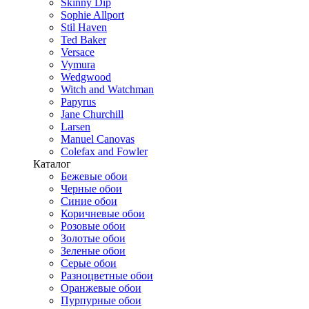
Skinny Dip
Sophie Allport
Stil Haven
Ted Baker
Versace
Vymura
Wedgwood
Witch and Watchman
Papyrus
Jane Churchill
Larsen
Manuel Canovas
Colefax and Fowler
Каталог
Бежевые обои
Черные обои
Синие обои
Коричневые обои
Розовые обои
Золотые обои
Зеленые обои
Серые обои
Разноцветные обои
Оранжевые обои
Пурпурные обои